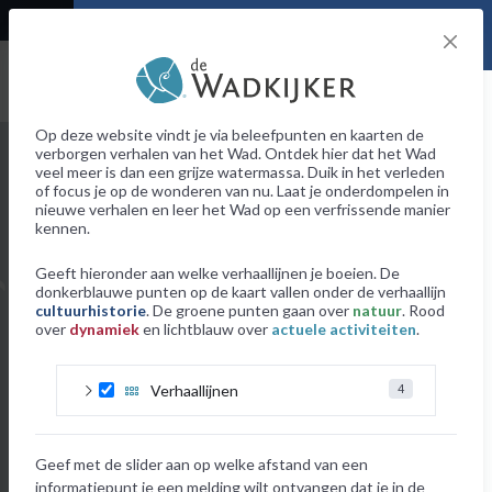
User denied Geolocation
Cultuurhistorie
Op deze website vindt je via beleefpunten en kaarten de
+
⤢
verborgen verhalen van het Wad. Ontdek hier dat het Wad
veel meer is dan een grijze watermassa. Duik in het verleden
–
of focus je op de wonderen van nu. Laat je onderdompelen in
nieuwe verhalen en leer het Wad op een verfrissende manier
info over verhaallijn
kennen.
info over informatie- en beleefpunte
Geeft hieronder aan welke verhaallijnen je boeien. De
donkerblauwe punten op de kaart vallen onder de verhaallijn
info over kaarten
cultuurhistorie
. De groene punten gaan over
natuur
. Rood
over
dynamiek
en lichtblauw over
actuele activiteiten
.
Verhaallijnen
informatie- en beleefpunten
4
kaarten
De lijn Cultuurhistorie onthult welke historische
Geef met de slider aan op welke afstand van een
schatten zijn verstopt in het Waddengebied. Denk
hierbij aan de dorpen die zijn verdwenen onder het
informatiepunt je een melding wilt ontvangen dat je in de