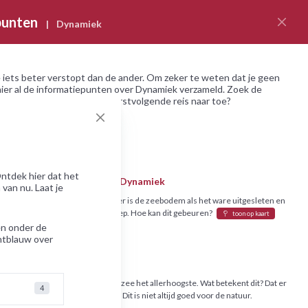
fpunten
|
Dynamiek
kijker
 iets beter verstopt dan de ander. Om zeker te weten dat je geen
 hier al de informatiepunten over Dynamiek verzameld. Zoek de
 ze liggen. Waar gaat jouw eerstvolgende reis naar toe?
⤢
ntdek hier dat het
en Den Helder en Texel
Dynamiek
van nu. Laat je
roming tussen Texel en Den Helder is de zeebodem als het ware uitgesleten en
 een relatief diep gat – het Marsdiep. Hoe kan dit gebeuren?
toon op kaart
en onder de
htblauw over
llard
Dynamiek
d is het slibgehalte van de Waddenzee het allerhoogste. Wat betekent dit? Dat er
4
kkerige modder op de bodem ligt. Dit is niet altijd goed voor de natuur.