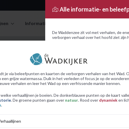
Alle informatie- en belee
jnen
Informatiepunten
Kaarten
de Wad
De Waddenzee zit vol met verhalen, de ene
verborgen verhaal over het hoofd ziet zijn
leukste punten uit en zie op de kaart waar
Informatie- en beleefpunten
dt je via beleefpunten en kaarten de verborgen verhalen van het Wad. O
Zeegat tuss
 een grijze watermassa. Duik in het verleden of focus je op de wonderen 
euwe verhalen en leer het Wad op een verfrissende manier kennen.
Door de grote st
bevindt zich hier
welke verhaallijnen je boeien. De donkerblauwe punten op de kaart vall
storie
. De groene punten gaan over
natuur
. Rood over
dynamiek
en lic
n
.
Slib in de Do
Hier in de Dollar
erhaallijnen
hier heel veel pla