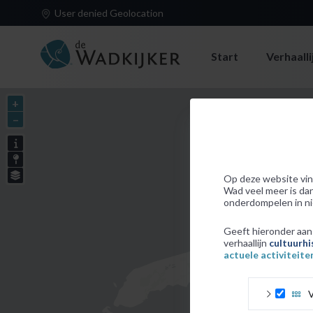
User denied Geolocation
Start
Verhaalli
+
–
info over verhaallijn
info over informatie- en beleefpunten
info over kaarten
Op deze website vin
Wad veel meer is dan
onderdompelen in ni
Geeft hieronder aan 
verhaallijn
cultuurhi
actuele activiteite
V