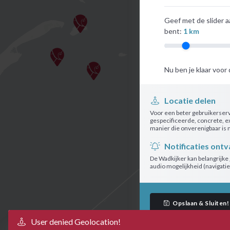
Geef met de slider a
bent:
1
km
Nu ben je klaar voor
Locatie delen
Voor een beter gebruikerserv
gespecificeerde, concrete, e
manier die onverenigbaar is 
Notificaties ont
De Wadkijker kan belangrijke
audio mogelijkheid (navigatie
Opslaan & Sluiten!
User denied Geolocation!