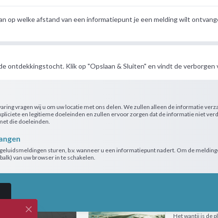
toon op kaart
an op welke afstand van een informatiepunt je een melding wilt ontvange
De Zuidewa
Ligt er een vulk
toen er nog dinos
 de ontdekkingstocht. Klik op "Opslaan & Sluiten" en vindt de verborgen 
Aardbeving
In de Waddenzee,
aring vragen wij u om uw locatie met ons delen. We zullen alleen de informatie verz
een aardbeving p
xpliciete en legitieme doeleinden en zullen ervoor zorgen dat de informatie niet ve
toon op kaart
met die doeleinden.
vangen
Droogval-uu
 geluidsmeldingen sturen, b.v. wanneer u een informatiepunt nadert. Om de meldingen
balk) van uw browser in te schakelen.
Door het getij s
moment grote stuk
een getijdenvoors
toon op kaart
Het wantij n
Het wantij is de