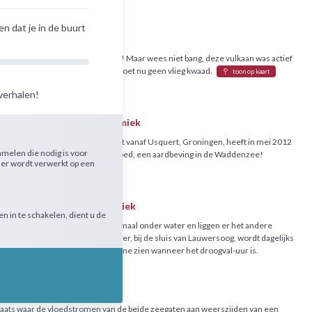
n dat je in de buurt
lvulkaan
Dynamiek
aan onder de Waddenzee? Jazeker! Maar wees niet bang, deze vulkaan was actief
auriërs op aarde liepen, dus die doet nu geen vlieg kwaad.
toon op kaart
verhalen!
 in de Waddenzee
Dynamiek
 ongeveer 3 kilometer uit de kust vanaf Usquert, Groningen, heeft in mei 2012
amelen die nodig is voor
laats gevonden. Ja, je hoort het goed, een aardbeving in de Waddenzee!
rder wordt verwerkt op een
r in Lauwersoog
Dynamiek
 in te schakelen, dient u de
taat het Wad het ene moment helemaal onder water en liggen er het andere
ken droog: het droogval-uur. Hier, bij de sluis van Lauwersoog, wordt dagelijks
pelling gedaan en kun je dus online zien wanneer het droogval-uur is.
abij Vlieland
Dynamiek
 plaats waar de vloedstromen van de beide zeegaten aan weerszijden van een