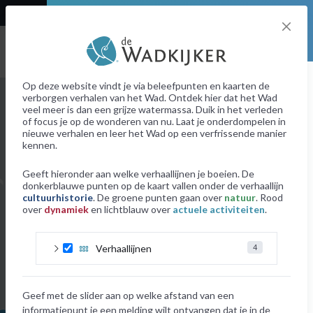
User denied Geolocation
Alle informatie- en
beleefpunten
Op deze website vindt je via beleefpunten en kaarten de
+
⤢
Om de onzichtbare verhalen van de Waddenzee
verborgen verhalen van het Wad. Ontdek hier dat het Wad
zichtbaar te maken staat de Wadkijker vol met
veel meer is dan een grijze watermassa. Duik in het verleden
–
informatiepunten. Deze informatiepunten nemen je
of focus je op de wonderen van nu. Laat je onderdompelen in
mee naar verschillende plekken in het Waddengebied
nieuwe verhalen en leer het Wad op een verfrissende manier
info over verhaallijn
en dompelen je onder in merkwaardige verhalen.
kennen.
Hieronder zie je een overzicht van alle
info over informatie- en beleefpunte
informatiepunten. Klik op het punt wat je aanspreekt
Geeft hieronder aan welke verhaallijnen je boeien. De
en verdiep je in de wonderen van het Wad.
donkerblauwe punten op de kaart vallen onder de verhaallijn
info over kaarten
cultuurhistorie
. De groene punten gaan over
natuur
. Rood
over
dynamiek
en lichtblauw over
actuele activiteiten
.
Informatie- en beleefpunten
Verhaallijnen
4
Geef met de slider aan op welke afstand van een
informatiepunt je een melding wilt ontvangen dat je in de