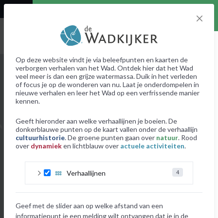
User denied Geolocation
Planten
Natuur
Natuur
Op deze website vindt je via beleefpunten en kaarten de
+
⤢
verborgen verhalen van het Wad. Ontdek hier dat het Wad
veel meer is dan een grijze watermassa. Duik in het verleden
–
of focus je op de wonderen van nu. Laat je onderdompelen in
nieuwe verhalen en leer het Wad op een verfrissende manier
info over verhaallijn
kennen.
info over informatie- en beleefpunte
Geeft hieronder aan welke verhaallijnen je boeien. De
donkerblauwe punten op de kaart vallen onder de verhaallijn
info over kaarten
cultuurhistorie
. De groene punten gaan over
natuur
. Rood
over
dynamiek
en lichtblauw over
actuele activiteiten
.
Verhaallijnen
4
informatie- en beleefpunten
kaarten
Als je voor het eerst naar het Wad kijkt, lijkt het Wad
Geef met de slider aan op welke afstand van een
een planten loze vlakte. Als je beter kijkt zijn er heel
informatiepunt je een melding wilt ontvangen dat je in de
veel microscopische algen aanwezig die samen met