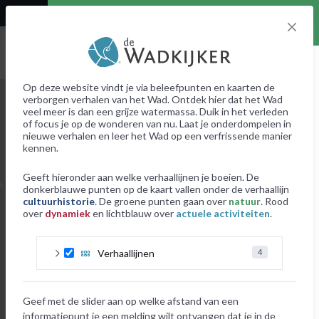
User denied Geolocation
Bodemfauna
Natuur
Natuur
De Waddenzee zit vol met verhalen, de ene iets
Op deze website vindt je via beleefpunten en kaarten de
+
⤢
beter verstopt dan de ander. Om zeker te weten dat
verborgen verhalen van het Wad. Ontdek hier dat het Wad
je geen verborgen verhaal over het hoofd ziet zijn
veel meer is dan een grijze watermassa. Duik in het verleden
–
hier al de informatiepunten over Natuur verzameld.
of focus je op de wonderen van nu. Laat je onderdompelen in
Zoek de leukste punten uit en zie op de kaart waar ze
nieuwe verhalen en leer het Wad op een verfrissende manier
liggen. Waar gaat jouw eerstvolgende reis naar toe?
info over verhaallijn
kennen.
info over informatie- en beleefpunte
Geeft hieronder aan welke verhaallijnen je boeien. De
donkerblauwe punten op de kaart vallen onder de verhaallijn
info over kaarten
cultuurhistorie
. De groene punten gaan over
natuur
. Rood
Informatie- en beleefpunten
over
dynamiek
en lichtblauw over
actuele activiteiten
.
Verhaallijnen
4
Geef met de slider aan op welke afstand van een
informatiepunt je een melding wilt ontvangen dat je in de